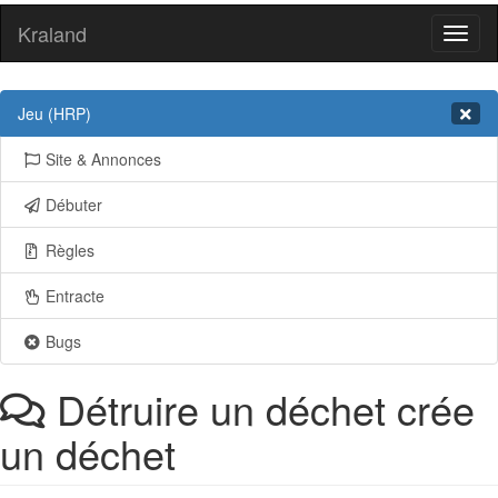
Kraland
Toggl
naviga
Jeu (HRP)
Site & Annonces
Débuter
Règles
Entracte
Bugs
Détruire un déchet crée
un déchet