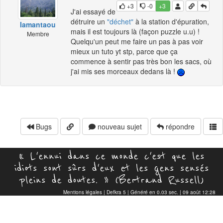
+3
-0
+3
J'ai essayé de
détruire un
"déchet"
à la station d'épuration,
Iamantaou
mais il est toujours là (façon puzzle u.u) !
Membre
Quelqu'un peut me faire un pas à pas voir
mieux un tuto yt stp, parce que ça
commence à sentir pas très bon les sacs, où
j'ai mis ses morceaux dedans là !
Bugs
nouveau sujet
répondre
« L'ennui dans ce monde c'est que les
idiots sont sûrs d'eux et les gens sensés
pleins de doutes. » (Bertrand Russell)
Mentions légales
|
Defkra 5
| Généré en 0.03 sec. | 09 août 12:28