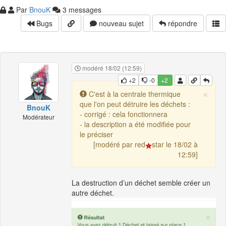
Par
BnouK
3 messages
Bugs
nouveau sujet
répondre
modéré 18/02 (12:59)
+2
-0
+2
×
C'est à la centrale thermique
que l'on peut détruire les déchets :
BnouK
- corrigé : cela fonctionnera
Modérateur
- la description a été modifiée pour
le préciser
[modéré par red
star le 18/02 à
12:59]
La destruction d’un déchet semble créer un
autre déchet.