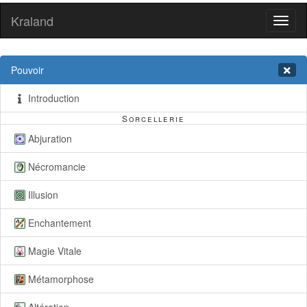
Kraland
Toggl
naviga
Pouvoir
Introduction
Sorcellerie
Abjuration
Nécromancie
Illusion
Enchantement
Magie Vitale
Métamorphose