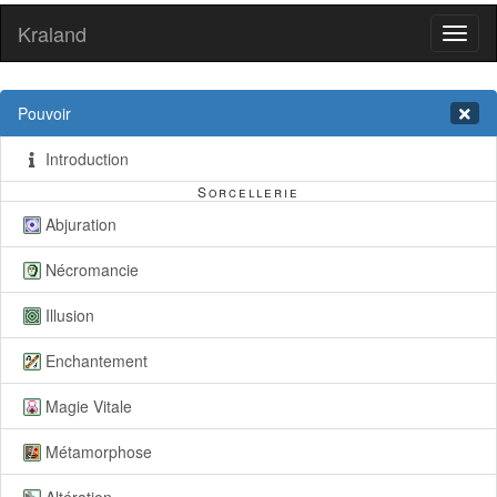
Kraland
Toggl
naviga
Pouvoir
Introduction
Sorcellerie
Abjuration
Nécromancie
Illusion
Enchantement
Magie Vitale
Métamorphose