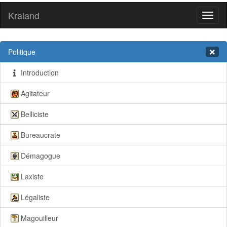
Kraland
Toggl
naviga
Politique
Introduction
Agitateur
Belliciste
Bureaucrate
Démagogue
Laxiste
Légaliste
Magouilleur