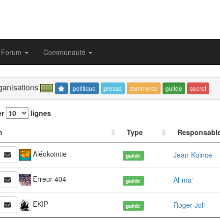
Forum
Communauté
anisations
politique
presse
commerce
guilde
secret
er
lignes
m
Type
Responsabl
Aléokointie
Jean-Koince
guilde
Erreur 404
Al-ma'
guilde
EKIP
Roger Joli
guilde