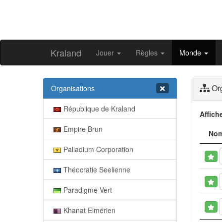
Kraland
Jouer
Règles
Monde
Org
Organisations
République de Kraland
Affich
Empire Brun
No
Palladium Corporation
Théocratie Seelienne
Paradigme Vert
Khanat Elmérien