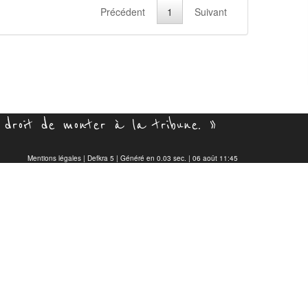
Précédent
1
Suivant
droit de monter à la tribune. »
Mentions légales
|
Defkra 5
| Généré en 0.03 sec. | 06 août 11:45