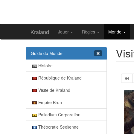
Kraland
Jouer
Règles
Monde
Vis
Guide du Monde
Histoire
République de Kraland
Visite de Kraland
Empire Brun
Palladium Corporation
Théocratie Seelienne