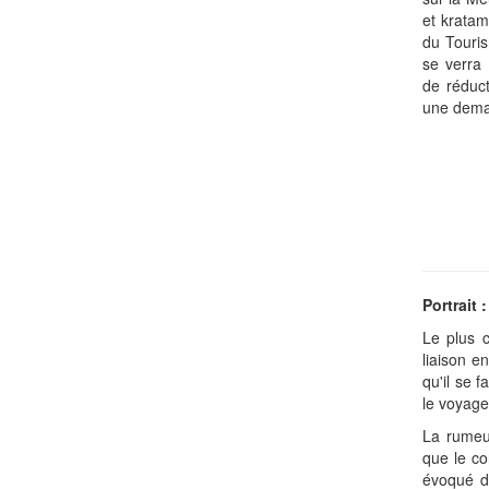
et kratam
du Touris
se verra
de réduct
une dema
Portrait 
Le plus c
liaison e
qu'il se f
le voyage
La rumeur
que le co
évoqué d