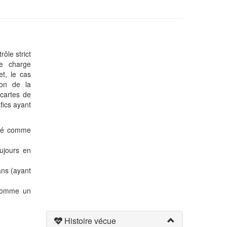
ôle strict
se charge
et, le cas
ion de la
cartes de
fics ayant
oyé comme
ujours en
ans (ayant
 comme un
Histoire vécue