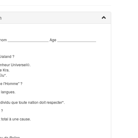
n
nom ___________________ Age __________________
Kraland ?
onheur Universel©.
e Kra.
Elu*.
de l'Homme" ?
s langues.
individu que toute nation doit respecter*.
 ?
total à une cause.
au de Police