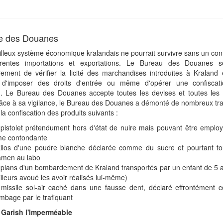
ce des Douanes
lleux système économique kralandais ne pourrait survivre sans un contr
érentes importations et exportations. Le Bureau des Douanes 
èrement de vérifier la licité des marchandises introduites à Kraland 
 d'imposer des droits d'entrée ou même d'opérer une confiscat
n. Le Bureau des Douanes accepte toutes les devises et toutes les 
râce à sa vigilance, le Bureau des Douanes a démonté de nombreux tra
la confiscation des produits suivants :
pistolet prétendument hors d'état de nuire mais pouvant être empl
me contondante
ilos d'une poudre blanche déclarée comme du sucre et pourtant to
amen au labo
 plans d'un bombardement de Kraland transportés par un enfant de 5 
illeurs avoué les avoir réalisés lui-même)
missile sol-air caché dans une fausse dent, déclaré effrontément
mbage par le trafiquant
: Garish l'Imperméable