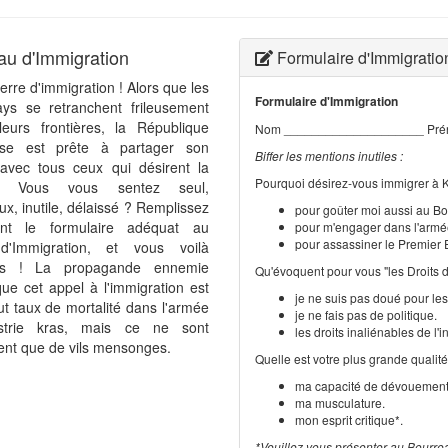
au d'Immigration
Formulaire d'Immigratio
terre d'immigration ! Alors que les
Formulaire d'Immigration
ays se retranchent frileusement
leurs frontières, la République
Nom ____________________ Pré
ise est prête à partager son
Biffer les mentions inutiles :
avec tous ceux qui désirent la
Pourquoi désirez-vous immigrer à 
re. Vous vous sentez seul,
x, inutile, délaissé ? Remplissez
pour goûter moi aussi au B
ent le formulaire adéquat au
pour m'engager dans l'armé
pour assassiner le Premier 
d'Immigration, et vous voilà
ais ! La propagande ennemie
Qu'évoquent pour vous "les Droits 
ue cet appel à l'immigration est
je ne suis pas doué pour le
t taux de mortalité dans l'armée
je ne fais pas de politique.
ustrie kras, mais ce ne sont
les droits inaliénables de l'
nt que de vils mensonges.
Quelle est votre plus grande qualité
ma capacité de dévouement 
ma musculature.
mon esprit critique*.
*Veuillez vous présenter au Bourre