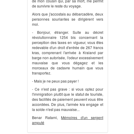
de mon cousin qui, par sa mort, me permit
de survivre le reste du voyage.
Alors que j'accostais au débarcadère, deux
personnes souriantes se dirigèrent vers
moi.
- Bonjour, étranger. Suite au décret
révolutionnaire 1254 bis concernant la
perception des taxes en vigueur, vous êtes
redevable d'un droit d'entrée de 267 francs
kras, comprenant l'arrivée à Kraland par
barge non autorisée, l'odeur excessivement
mauvaise que vous dégagez et les
morceaux de cadavre humain que vous
transportez.
- Mais je ne peux pas payer !
- Ce n'est pas grave : si vous optez pour
l'immigration plutôt que le statut de touriste,
des facilités de paiement peuvent vous être
accordées. De plus, l'armée kra engage et
la solde n'est pas mauvaise...
Benar Ratami,
Mémoires d'un sergent
amputé