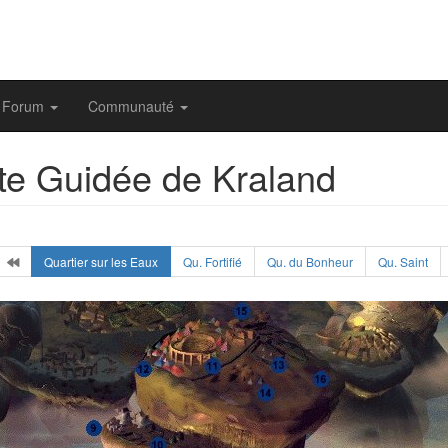
Forum
Communauté
ite Guidée de Kraland
Quartier sur les Eaux
Qu. Fortifié
Qu. du Bonheur
Qu. Saint