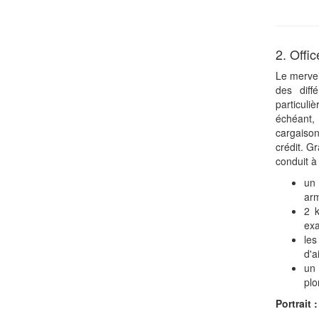
2. Offi
Le mervei
des diff
particuli
échéant,
cargaiso
crédit. G
conduit à 
un 
ar
2 k
ex
les
d'a
un 
plo
Portrait 