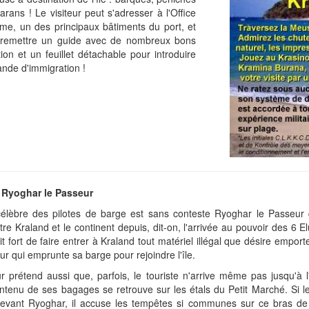
arans ! Le visiteur peut s'adresser à l'Office
me, un des principaux bâtiments du port, et
 remettre un guide avec de nombreux bons
ion et un feuillet détachable pour introduire
nde d'immigration !
: Ryoghar le Passeur
élèbre des pilotes de barge est sans conteste Ryoghar le Passeur q
ntre Kraland et le continent depuis, dit-on, l'arrivée au pouvoir des 6 El
ait fort de faire entrer à Kraland tout matériel illégal que désire emport
ur qui emprunte sa barge pour rejoindre l'île.
 prétend aussi que, parfois, le touriste n'arrive même pas jusqu'à l'
ntenu de ses bagages se retrouve sur les étals du Petit Marché. Si le
evant Ryoghar, il accuse les tempêtes si communes sur ce bras de r