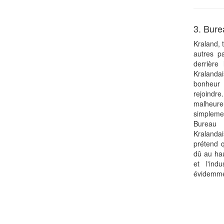
3. Bure
Kraland, 
autres p
derrière 
Kralanda
bonheur 
rejoind
malheureu
simplem
Bureau 
Kraland
prétend q
dû au hau
et l'ind
évidemme