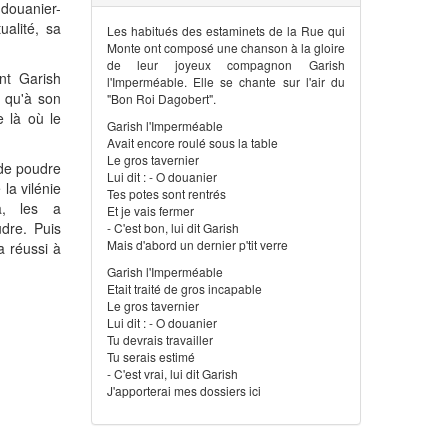
douanier-
alité, sa
Les habitués des estaminets de la Rue qui
Monte ont composé une chanson à la gloire
de leur joyeux compagnon Garish
nt Garish
l'Imperméable. Elle se chante sur l'air du
 qu'à son
"Bon Roi Dagobert".
 là où le
Garish l'Imperméable
Avait encore roulé sous la table
Le gros tavernier
 de poudre
Lui dit : - O douanier
la vilénie
Tes potes sont rentrés
a, les a
Et je vais fermer
dre. Puis
- C'est bon, lui dit Garish
Mais d'abord un dernier p'tit verre
a réussi à
Garish l'Imperméable
Etait traité de gros incapable
Le gros tavernier
Lui dit : - O douanier
Tu devrais travailler
Tu serais estimé
- C'est vrai, lui dit Garish
J'apporterai mes dossiers ici