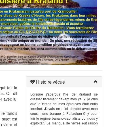
Histoire vécue
ui fait la
us. On dit
Lorsque j'aperçus l'île de Kraland se
er avec lui
dresser fièrement devant mes yeux, je crus
que le temps de mes épreuves était enfin
terminé. J'avais en effet dérobé avec mon
île tandis
cousin une barque à Palladium-City pour
fuir le régime banano-capitaliste qui nous y
 sujet est
exploitait. Le manque de vivres eut raison
ivière et