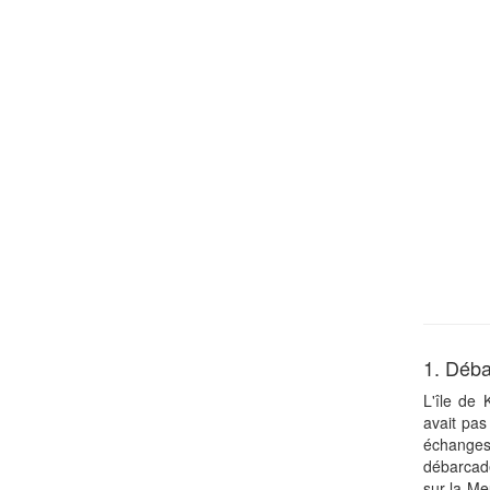
1. Déb
L'île de K
avait pas
échange
débarcadè
sur la Me