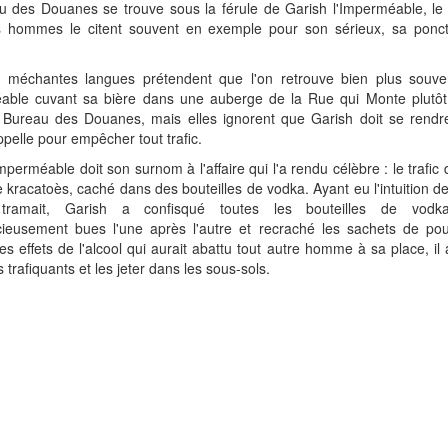
u des Douanes se trouve sous la férule de Garish l'Imperméable, le 
s hommes le citent souvent en exemple pour son sérieux, sa ponctu
s méchantes langues prétendent que l'on retrouve bien plus souve
éable cuvant sa bière dans une auberge de la Rue qui Monte plutôt
 Bureau des Douanes, mais elles ignorent que Garish doit se rendre
appelle pour empêcher tout trafic.
Imperméable doit son surnom à l'affaire qui l'a rendu célèbre : le trafic
 kracatoès, caché dans des bouteilles de vodka. Ayant eu l'intuition de 
tramait, Garish a confisqué toutes les bouteilles de vodk
cieusement bues l'une après l'autre et recraché les sachets de pou
les effets de l'alcool qui aurait abattu tout autre homme à sa place, il 
s trafiquants et les jeter dans les sous-sols.