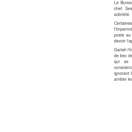
Le Burea
chef. Se
sobriété.
Certaine
l'Imperm
poste au
devoir l'
Garish l'
de bec de
qui se 
conscien
ignorant 
arrêter le