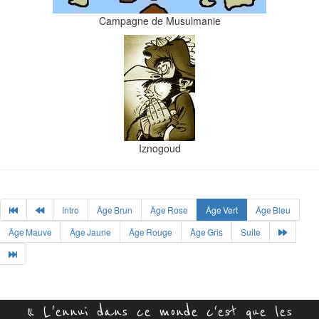
Campagne de Musulmanie
Iznogoud
Intro
Âge Brun
Âge Rose
Âge Vert
Âge Bleu
Âge Mauve
Âge Jaune
Âge Rouge
Âge Gris
Suite
« L'ennui dans ce monde c'est que les