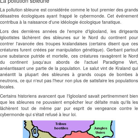
La pollution sbleune
La pollution sbleune est considérée comme le tout premier des grands
désastres écologiques ayant frappé le cybermonde. Cet événement
contribua à la naissance d'une idéologie écologique fanatique.
Lors des dernières années de l'empire d'Iglooland, les dirigeants
iglootistes lâchèrent des sbleunes sur le Nord du continent pour
contrer l'avancée des troupes kralandaises (certains disent que ces
créatures furent créées par manipulation génétique). Gerbant partout
une substance putride et mortelle, ces créatures ravagèrent le Nord
du continent jusqu'aux abords de l'actuel Paradigme Vert,
anéantissant une partie de la population. Le salut vint de Kraland qui
anéantit la plupart des sbleunes à grands coups de bombes à
neutrons, ce qui n'eut pas l'heur non plus de satisfaire les populations
locales.
Certains historiens avancent que l'Iglooland savait pertinemment bien
que les sbleunes ne pouvaient empêcher leur défaite mais qu'ils les
lâchèrent tout de même par pur esprit de vengeance contre le
cybermonde qui s'était refusé à leur loi.