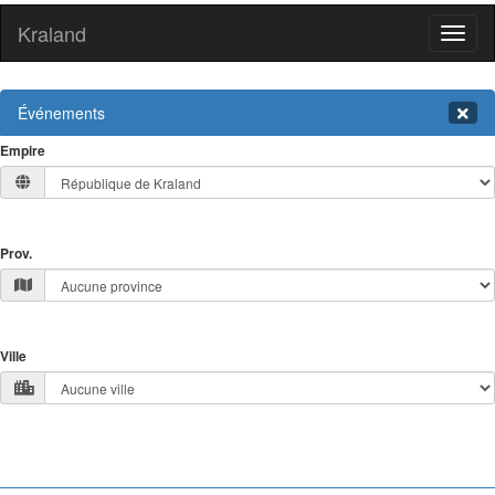
Kraland
Toggl
naviga
Événements
Empire
Prov.
Ville