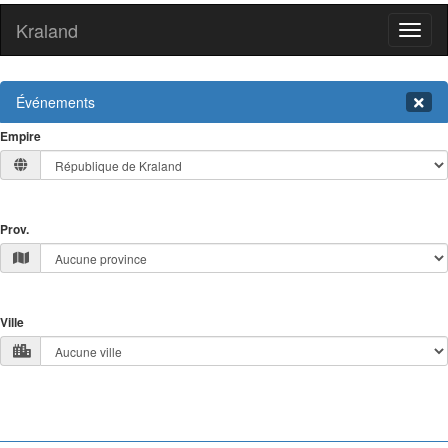
Kraland
Toggl
naviga
Événements
Empire
Prov.
Ville