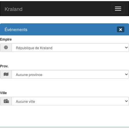
Kraland
Toggl
naviga
Événements
Empire
Prov.
Ville