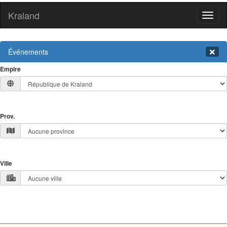
Kraland
Toggl
naviga
Événements
Empire
Prov.
Ville