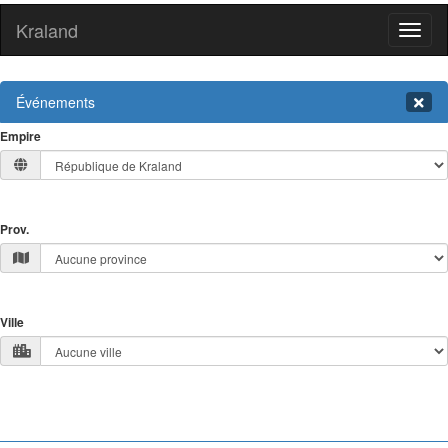
Kraland
Toggl
naviga
Événements
Empire
Prov.
Ville