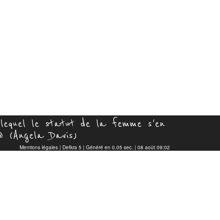
 lequel le statut de la femme s'en
 » (Angela Davis)
Mentions légales
|
Defkra 5
| Généré en 0.05 sec. | 08 août 09:02