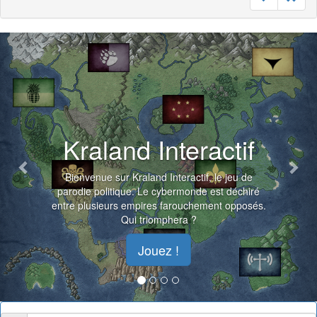
Previous
Nex
Kraland Interactif
Bienvenue sur Kraland Interactif, le jeu de
parodie politique. Le cybermonde est déchiré
entre plusieurs empires farouchement opposés.
Qui triomphera ?
Jouez !