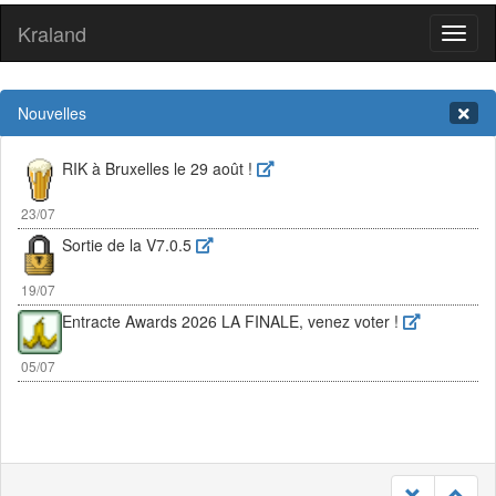
Kraland
Toggl
naviga
Nouvelles
RIK à Bruxelles le 29 août !
23/07
Sortie de la V7.0.5
19/07
Entracte Awards 2026 LA FINALE, venez voter !
05/07