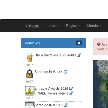
Kraland
Jouer
Règles
Monde
Nouvelles
Acc
Vous n'
RIK à Bruxelles le 29 août !
Pr
23/07
Sortie de la V7.0.5
19/07
Entracte Awards 2026 LA
FINALE, venez voter !
05/07
Sortie de la V7.0.6