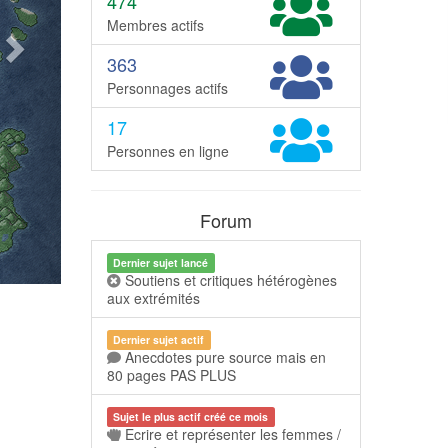
474
Membres actifs
363
Personnages actifs
17
Personnes en ligne
Forum
Dernier sujet lancé
Soutiens et critiques hétérogènes
aux extrémités
Dernier sujet actif
Anecdotes pure source mais en
80 pages PAS PLUS
Sujet le plus actif créé ce mois
Ecrire et représenter les femmes /