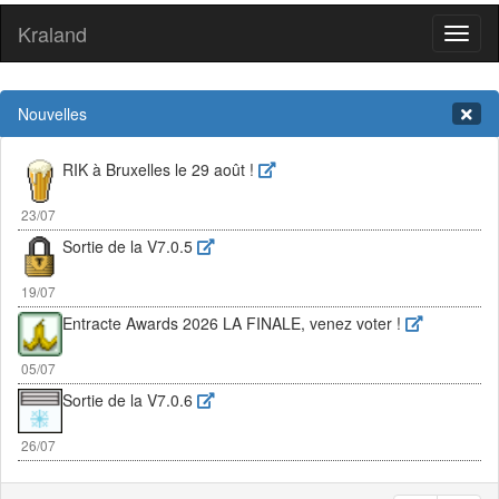
Kraland
Toggl
naviga
Nouvelles
RIK à Bruxelles le 29 août !
23/07
Sortie de la V7.0.5
19/07
Entracte Awards 2026 LA FINALE, venez voter !
05/07
Sortie de la V7.0.6
26/07