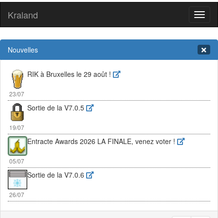
Kraland
Toggl
naviga
Nouvelles
RIK à Bruxelles le 29 août !
23/07
Sortie de la V7.0.5
19/07
Entracte Awards 2026 LA FINALE, venez voter !
05/07
Sortie de la V7.0.6
26/07