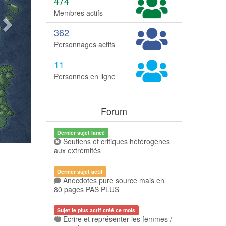
474
Membres actifs
362
Personnages actifs
11
Personnes en ligne
Forum
Dernier sujet lancé
Soutiens et critiques hétérogènes
aux extrémités
Dernier sujet actif
Anecdotes pure source mais en
80 pages PAS PLUS
Sujet le plus actif créé ce mois
Ecrire et représenter les femmes /