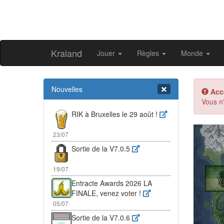
Kraland
Jouer
Règles
Monde
Nouvelles
Acc
Vous n'
RIK à Bruxelles le 29 août !
Pr
23/07
Sortie de la V7.0.5
19/07
Entracte Awards 2026 LA
FINALE, venez voter !
05/07
Sortie de la V7.0.6