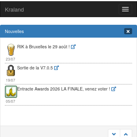
Kraland
Toggl
naviga
Nouvelles
RIK à Bruxelles le 29 août !
23/07
Sortie de la V7.0.5
19/07
Entracte Awards 2026 LA FINALE, venez voter !
05/07