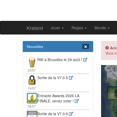
Kraland
Jouer
Règles
Monde
Nouvelles
Acc
Vous n'
RIK à Bruxelles le 29 août !
Pr
23/07
Sortie de la V7.0.5
19/07
Entracte Awards 2026 LA
FINALE, venez voter !
05/07
Sortie de la V7.0.6