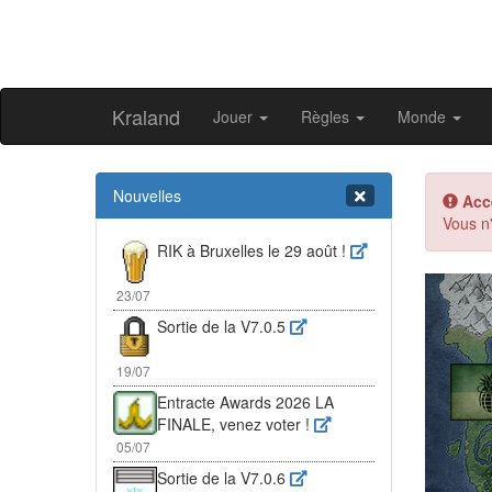
Kraland
Jouer
Règles
Monde
Nouvelles
Acc
Vous n'
RIK à Bruxelles le 29 août !
Pr
23/07
Sortie de la V7.0.5
19/07
Entracte Awards 2026 LA
FINALE, venez voter !
05/07
Sortie de la V7.0.6