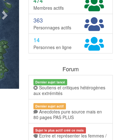
474
Membres actifs
363
Personnages actifs
14
Personnes en ligne
Forum
Dernier sujet lancé
Soutiens et critiques hétérogènes
aux extrémités
Dernier sujet actif
Anecdotes pure source mais en
80 pages PAS PLUS
Sujet le plus actif créé ce mois
Ecrire et représenter les femmes /