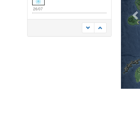
26/07
RIK à Bruxelles le 29 août !
23/07