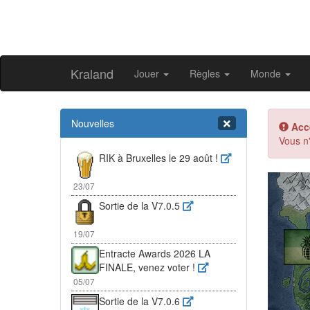
Kraland
Jouer
Règles
Monde
Nouvelles
Acc
Vous n'
RIK à Bruxelles le 29 août !
Pr
23/07
Sortie de la V7.0.5
19/07
Entracte Awards 2026 LA
FINALE, venez voter !
05/07
Sortie de la V7.0.6