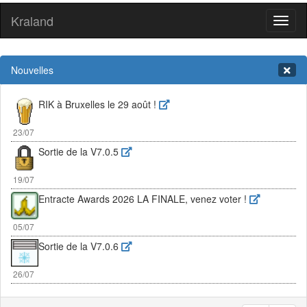
Kraland
Toggl
naviga
Nouvelles
RIK à Bruxelles le 29 août !
23/07
Sortie de la V7.0.5
19/07
Entracte Awards 2026 LA FINALE, venez voter !
05/07
Sortie de la V7.0.6
26/07