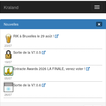
Kraland
Toggl
naviga
Nouvelles
RIK à Bruxelles le 29 août !
Sortie de la V7.0.5
23/07
19/07
Entracte Awards 2026 LA FINALE, venez voter !
05/07
Sortie de la V7.0.6
26/07
RIK à Bruxelles le 29 août !
23/07