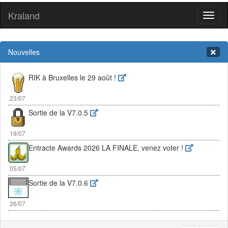
Kraland
Toggl
naviga
Nouvelles
RIK à Bruxelles le 29 août !
23/07
Sortie de la V7.0.5
19/07
Entracte Awards 2026 LA FINALE, venez voter !
05/07
Sortie de la V7.0.6
26/07