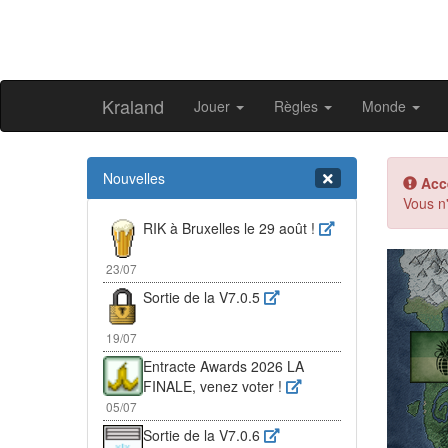
Kraland
Jouer
Règles
Monde
Nouvelles
Acc
Vous n'
RIK à Bruxelles le 29 août !
Pr
23/07
Sortie de la V7.0.5
19/07
Entracte Awards 2026 LA
FINALE, venez voter !
05/07
Sortie de la V7.0.6