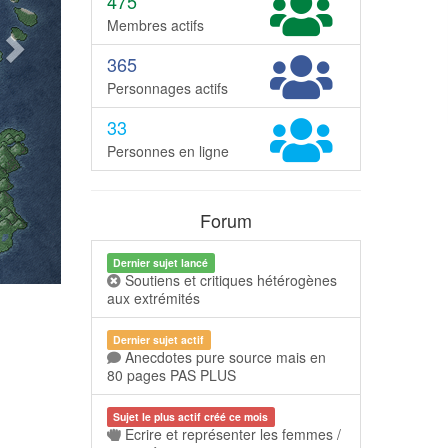
475
Membres actifs
365
Personnages actifs
33
Personnes en ligne
Forum
Dernier sujet lancé
Soutiens et critiques hétérogènes
aux extrémités
Dernier sujet actif
Anecdotes pure source mais en
80 pages PAS PLUS
Sujet le plus actif créé ce mois
Ecrire et représenter les femmes /