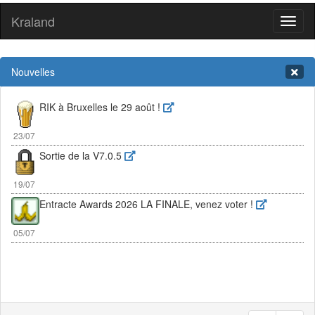
Kraland
Toggl
naviga
Nouvelles
RIK à Bruxelles le 29 août !
23/07
Sortie de la V7.0.5
19/07
Entracte Awards 2026 LA FINALE, venez voter !
05/07