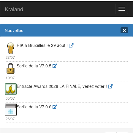
Kraland
Toggl
naviga
Nouvelles
RIK à Bruxelles le 29 août !
23/07
Sortie de la V7.0.5
19/07
Entracte Awards 2026 LA FINALE, venez voter !
05/07
Sortie de la V7.0.6
26/07