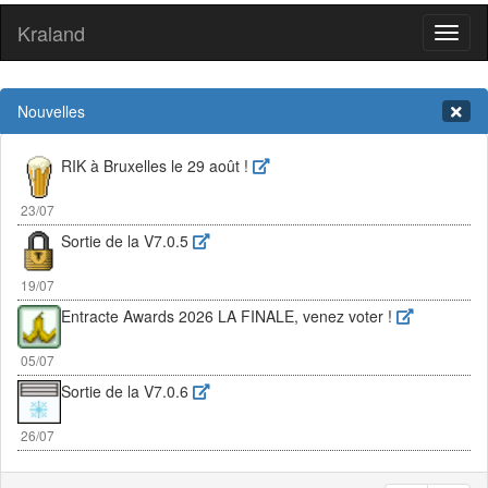
Kraland
Toggl
naviga
Nouvelles
RIK à Bruxelles le 29 août !
23/07
Sortie de la V7.0.5
19/07
Entracte Awards 2026 LA FINALE, venez voter !
05/07
Sortie de la V7.0.6
26/07