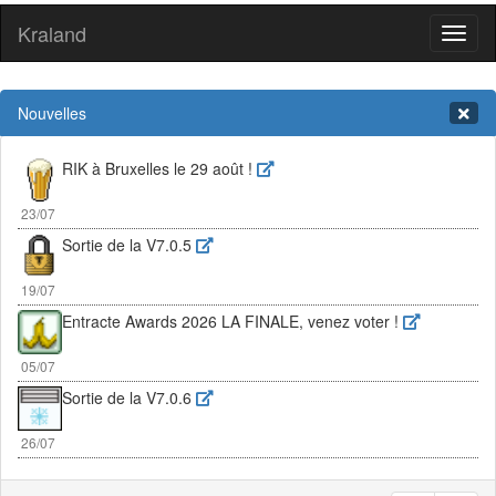
Kraland
Toggl
naviga
Nouvelles
RIK à Bruxelles le 29 août !
23/07
Sortie de la V7.0.5
19/07
Entracte Awards 2026 LA FINALE, venez voter !
05/07
Sortie de la V7.0.6
26/07