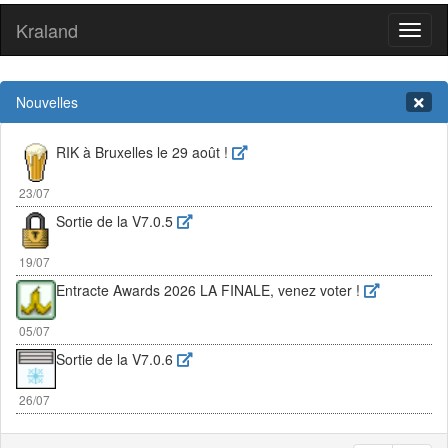
Kraland
Toggl
naviga
Nouvelles
RIK à Bruxelles le 29 août !
23/07
Sortie de la V7.0.5
19/07
Entracte Awards 2026 LA FINALE, venez voter !
05/07
Sortie de la V7.0.6
26/07