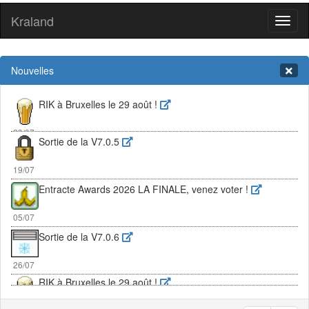
Kraland
Toggl
naviga
Nouvelles
RIK à Bruxelles le 29 août !
Sortie de la V7.0.5
23/07
19/07
Entracte Awards 2026 LA FINALE, venez voter !
05/07
Sortie de la V7.0.6
26/07
RIK à Bruxelles le 29 août !
23/07