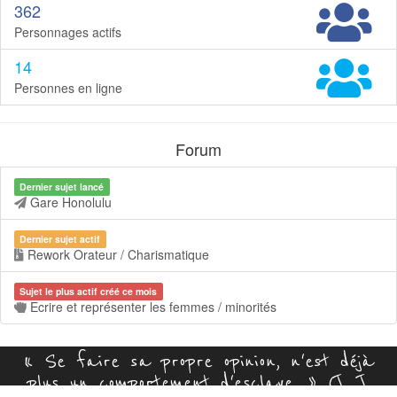
362
Personnages actifs
14
Personnes en ligne
Forum
Dernier sujet lancé
Gare Honolulu
Dernier sujet actif
Rework Orateur / Charismatique
Sujet le plus actif créé ce mois
Ecrire et représenter les femmes / minorités
« Se faire sa propre opinion, n'est déjà
plus un comportement d'esclave. » (J. J.