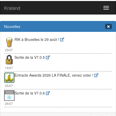
Kraland
Toggl
naviga
Nouvelles
RIK à Bruxelles le 29 août !
23/07
Sortie de la V7.0.5
19/07
Entracte Awards 2026 LA FINALE, venez voter !
05/07
Sortie de la V7.0.6
26/07