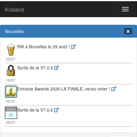
Kraland
Toggl
naviga
Nouvelles
RIK à Bruxelles le 29 août !
23/07
Sortie de la V7.0.5
19/07
Entracte Awards 2026 LA FINALE, venez voter !
05/07
Sortie de la V7.0.6
26/07