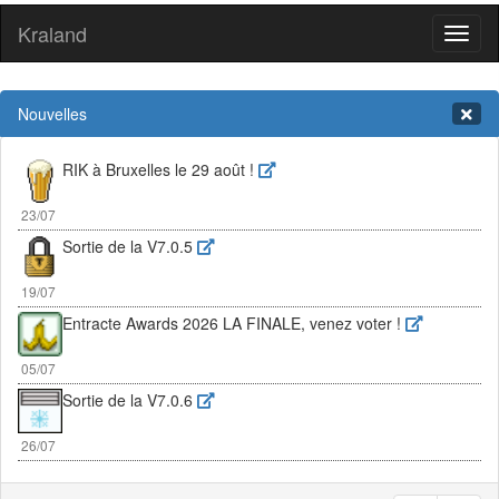
Kraland
Toggl
naviga
Nouvelles
RIK à Bruxelles le 29 août !
23/07
Sortie de la V7.0.5
19/07
Entracte Awards 2026 LA FINALE, venez voter !
05/07
Sortie de la V7.0.6
26/07