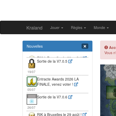
Kraland
Jouer
Règles
Monde
Nouvelles
Acc
Vous n'
Sortie de la V7.0.5
Pr
19/07
Entracte Awards 2026 LA
FINALE, venez voter !
05/07
Sortie de la V7.0.6
26/07
RIK à Bruxelles le 29 août !