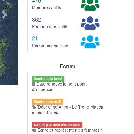
470
Membres actifs
362
Personnages actifs
21
Personnes en ligne
Forum
Dernier sujet lancé
Date renouvellement point
d'influence
Dernier sujet actif
[Débriefing]Anim - Le Trône Maudit
et les 4 Listes
Sujet le plus actif créé ce mois
Ecrire et représenter les femmes /