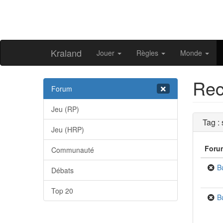
Kraland
Jouer
Règles
Monde
Rec
Forum
Jeu (RP)
Tag :
Jeu (HRP)
Foru
Communauté
B
Débats
Top 20
B