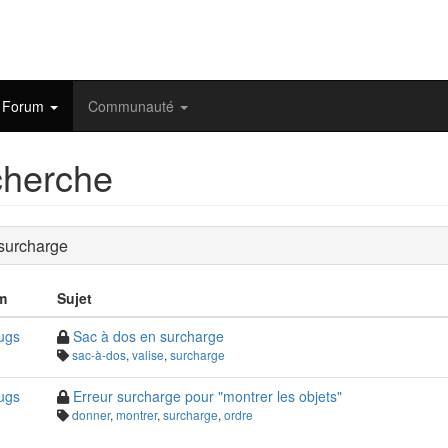
Forum
Communauté
herche
 surcharge
m
Sujet
ugs
Sac à dos en surcharge
sac-à-dos
,
valise
,
surcharge
ugs
Erreur surcharge pour "montrer les objets"
donner
,
montrer
,
surcharge
,
ordre