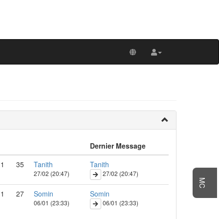
Dernier Message
1
35
Tanith
Tanith
27/02 (20:47)
27/02 (20:47)
MC
1
27
Somin
Somin
06/01 (23:33)
06/01 (23:33)