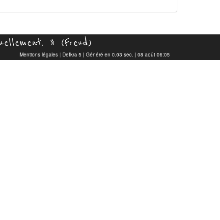
uellement. » (Freud)
Mentions légales
|
Defkra 5
| Généré en 0.03 sec. | 08 août 06:05