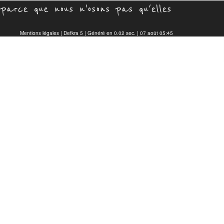
parce que nous n'osons pas qu'elles
Mentions légales
|
Defkra 5
| Généré en 0.02 sec. | 07 août 05:45