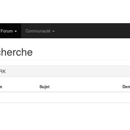
Forum
Communauté
herche
 RK
m
Sujet
Der