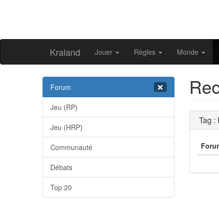
Kraland
Jouer
Règles
Monde
Rec
Forum
Jeu (RP)
Tag :
Jeu (HRP)
Foru
Communauté
Débats
Top 20