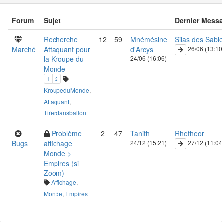
Forum
Sujet
Dernier Mess
Recherche
12
59
Mnémésine
Silas des Sabl
Marché
Attaquant pour
d'Arcys
26/06 (13:10
la Kroupe du
24/06 (16:06)
Monde
1
2
KroupeduMonde
,
Attaquant
,
Tirerdansballon
Problème
2
47
Tanith
Rhetheor
Bugs
affichage
24/12 (15:21)
27/12 (11:04
Monde >
Empires (si
Zoom)
Affichage
,
Monde
,
Empires