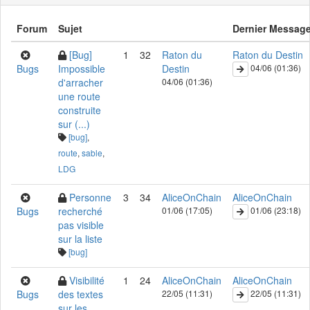
Forum
Sujet
Dernier Messag
[Bug]
1
32
Raton du
Raton du Destin
Bugs
Impossible
Destin
04/06 (01:36)
d'arracher
04/06 (01:36)
une route
construite
sur (...)
[bug]
,
route
,
sable
,
LDG
Personne
3
34
AliceOnChain
AliceOnChain
Bugs
recherché
01/06 (17:05)
01/06 (23:18)
pas visible
sur la liste
[bug]
Visibilité
1
24
AliceOnChain
AliceOnChain
Bugs
des textes
22/05 (11:31)
22/05 (11:31)
sur les