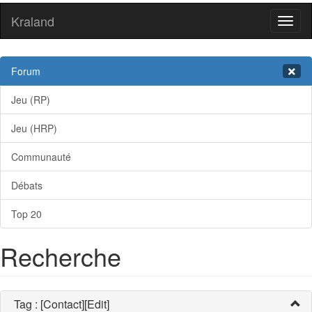
Kraland
Toggl
naviga
Forum
Jeu (RP)
Jeu (HRP)
Communauté
Débats
Top 20
Recherche
Tag : [Contact][Edit]