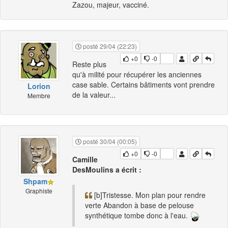
Zazou, majeur, vacciné.
posté 29/04 (22:23)
+0
-0
Reste plus
qu'à milité pour récupérer les anciennes
case sable. Certains bâtiments vont prendre
Lorion
de la valeur...
Membre
posté 30/04 (00:05)
+0
-0
Camille
DesMoulins a écrit :
Shpam
Graphiste
[b]Tristesse. Mon plan pour rendre
verte Abandon à base de pelouse
synthétique tombe donc à l'eau.