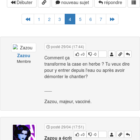
Débuter
nouveau sujet
répondre
1
2
3
4
5
6
7
posté 29/04 (17:44)
+0
-0
Zazou
Comment ça
Membre
transforme la case en herbe ? Tu veux dire
pour y entrer depuis l'eau ou après avoir
démonter le chantier?
___
Zazou, majeur, vacciné.
posté 29/04 (17:51)
+0
-0
Zazou a écrit