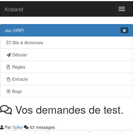
Kraland
Toggl
naviga
Jeu (HRP)
Site & Annonces
Débuter
Règles
Entracte
Bugs
Vos demandes de test.
Par
Sylke
63 messages