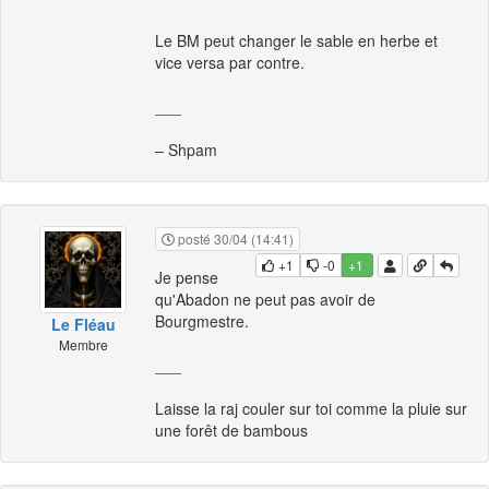
Le BM peut changer le sable en herbe et
vice versa par contre.
___
– Shpam
posté 30/04 (14:41)
+1
-0
+1
Je pense
qu'Abadon ne peut pas avoir de
Bourgmestre.
Le Fléau
Membre
___
Laisse la raj couler sur toi comme la pluie sur
une forêt de bambous