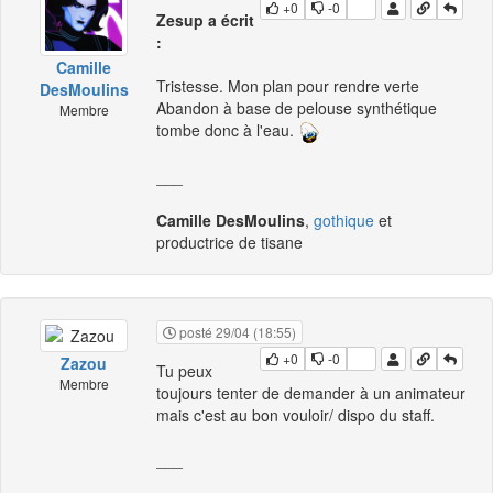
+0
-0
Zesup a écrit
:
Camille
Tristesse. Mon plan pour rendre verte
DesMoulins
Abandon à base de pelouse synthétique
Membre
tombe donc à l'eau.
___
Camille DesMoulins
,
gothique
et
productrice de tisane
posté 29/04 (18:55)
+0
-0
Zazou
Tu peux
Membre
toujours tenter de demander à un animateur
mais c'est au bon vouloir/ dispo du staff.
___