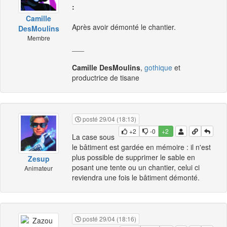
:
Camille
Après avoir démonté le chantier.
DesMoulins
Membre
___
Camille DesMoulins
,
gothique
et
productrice de tisane
posté 29/04 (18:13)
+2
-0
+2
La case sous
le bâtiment est gardée en mémoire : il n'est
plus possible de supprimer le sable en
Zesup
posant une tente ou un chantier, celui ci
Animateur
reviendra une fois le bâtiment démonté.
posté 29/04 (18:16)