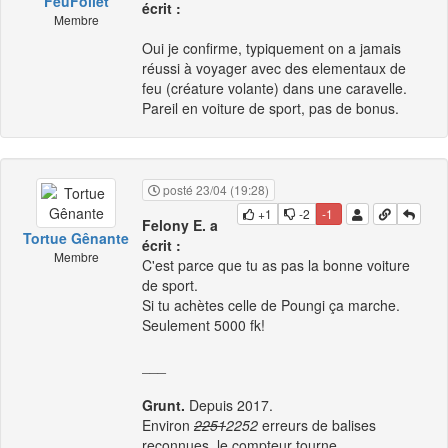
FeuFollet
écrit :
Membre
Oui je confirme, typiquement on a jamais
réussi à voyager avec des elementaux de
feu (créature volante) dans une caravelle.
Pareil en voiture de sport, pas de bonus.
posté 23/04 (19:28)
+1
-2
-1
Felony E. a
Tortue Gênante
écrit :
Membre
C'est parce que tu as pas la bonne voiture
de sport.
Si tu achètes celle de Poungi ça marche.
Seulement 5000 fk!
___
Grunt.
Depuis 2017.
Environ
2251
2252
erreurs de balises
reconnues, le compteur tourne.