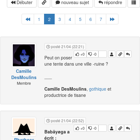
Débuter
nouveau sujet
répondre
1
2
3
4
5
6
7
posté 21/04 (22:21)
+0
-0
Peut on poser
une tente dans une ville -ruine ?
Camille
___
DesMoulins
Membre
Camille DesMoulins
,
gothique
et
productrice de tisane
posté 21/04 (22:52)
+0
-0
Babäyøga a
écrit :
Rhetheor