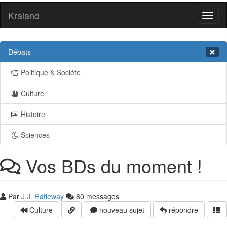
Kraland
Toggl
naviga
Débats
Politique & Société
Culture
Histoire
Sciences
Vos BDs du moment !
Par
J.J. Rafleway
80 messages
Culture
nouveau sujet
répondre