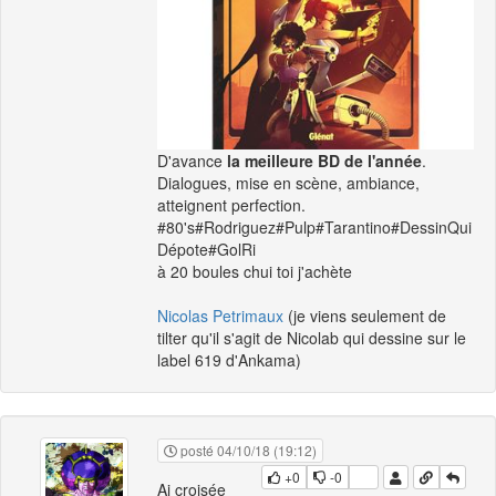
D'avance
la meilleure BD de l'année
.
Dialogues, mise en scène, ambiance,
atteignent perfection.
#80's#Rodriguez#Pulp#Tarantino#DessinQui
Dépote#GolRi
à 20 boules chui toi j'achète
Nicolas Petrimaux
(je viens seulement de
tilter qu'il s'agit de Nicolab qui dessine sur le
label 619 d'Ankama)
posté 04/10/18 (19:12)
+0
-0
Ai croisée