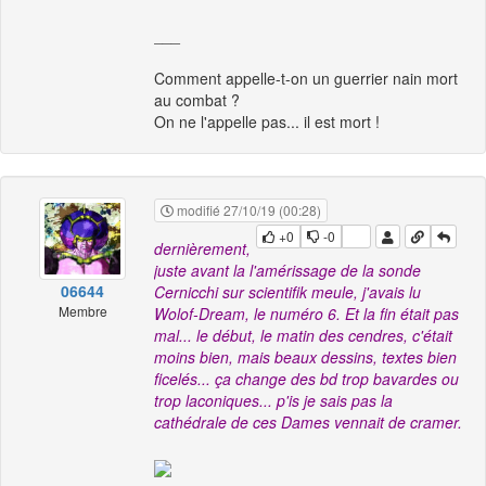
___
Comment appelle-t-on un guerrier nain mort
au combat ?
On ne l'appelle pas... il est mort !
modifié 27/10/19 (00:28)
+0
-0
dernièrement,
juste avant la l'amérissage de la sonde
06644
Cernicchi sur scientifik meule, j'avais lu
Membre
Wolof-Dream, le numéro 6. Et la fin était pas
mal... le début, le matin des cendres, c'était
moins bien, mais beaux dessins, textes bien
ficelés... ça change des bd trop bavardes ou
trop laconiques... p'is je sais pas la
cathédrale de ces Dames vennait de cramer.