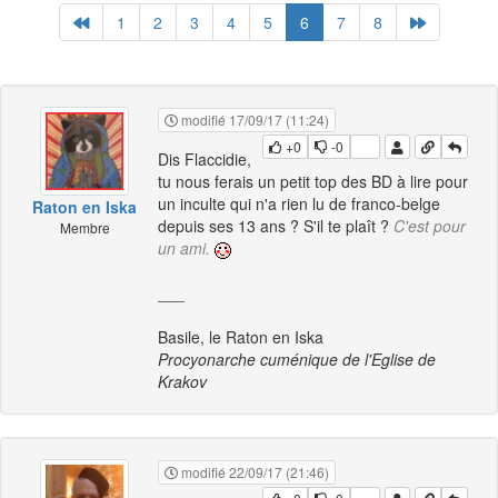
1
2
3
4
5
6
7
8
modifié 17/09/17 (11:24)
+0
-0
Dis Flaccidie,
tu nous ferais un petit top des BD à lire pour
un inculte qui n'a rien lu de franco-belge
Raton en Iska
depuis ses 13 ans ? S'il te plaît ?
C'est pour
Membre
un ami.
___
Basile, le Raton en Iska
Procyonarche cuménique de l'Eglise de
Krakov
modifié 22/09/17 (21:46)