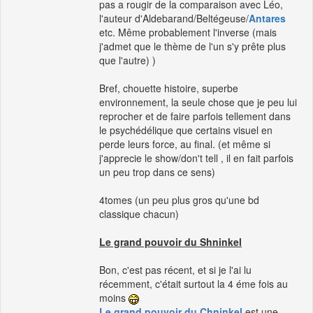
pas a rougir de la comparaison avec Léo,
l'auteur d'Aldebarand/Beltégeuse/
Antares
etc. Même probablement l'inverse (mais
j'admet que le thème de l'un s'y prête plus
que l'autre) )
Bref, chouette histoire, superbe
environnement, la seule chose que je peu lui
reprocher et de faire parfois tellement dans
le psychédélique que certains visuel en
perde leurs force, au final. (et même si
j'apprecie le show/don't tell , il en fait parfois
un peu trop dans ce sens)
4tomes (un peu plus gros qu'une bd
classique chacun)
Le grand pouvoir du Shninkel
Bon, c'est pas récent, et si je l'ai lu
récemment, c'était surtout la 4 éme fois au
moins
Le grand pouvoir du Chninkel
est une