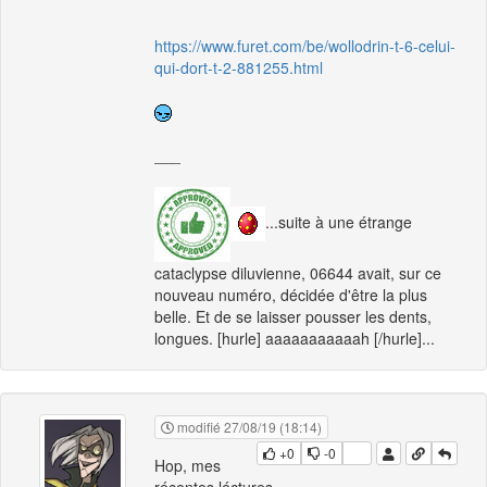
https://www.furet.com/be/wollodrin-t-6-celui-
qui-dort-t-2-881255.html
___
...suite à une étrange
cataclypse diluvienne, 06644 avait, sur ce
nouveau numéro, décidée d'être la plus
belle. Et de se laisser pousser les dents,
longues. [hurle] aaaaaaaaaaah [/hurle]...
modifié 27/08/19 (18:14)
+0
-0
Hop, mes