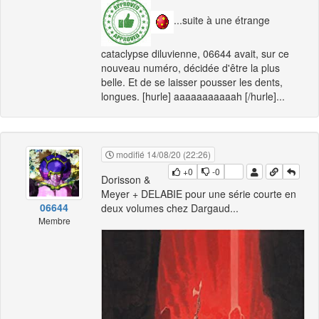
...suite à une étrange
cataclypse diluvienne, 06644 avait, sur ce
nouveau numéro, décidée d'être la plus
belle. Et de se laisser pousser les dents,
longues. [hurle] aaaaaaaaaaah [/hurle]...
modifié 14/08/20 (22:26)
+0
-0
Dorisson &
Meyer + DELABIE pour une série courte en
06644
deux volumes chez Dargaud...
Membre