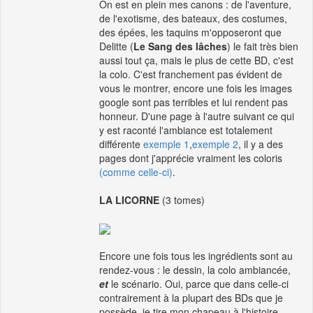
On est en plein mes canons : de l'aventure,
de l'exotisme, des bateaux, des costumes,
des épées, les taquins m'opposeront que
Delitte (
Le Sang des lâches
) le fait très bien
aussi tout ça, mais le plus de cette BD, c'est
la colo. C'est franchement pas évident de
vous le montrer, encore une fois les images
google sont pas terribles et lui rendent pas
honneur. D'une page à l'autre suivant ce qui
y est raconté l'ambiance est totalement
différente
exemple 1
,
exemple 2
, il y a des
pages dont j'apprécie vraiment les coloris
(comme celle-ci)
.
LA LICORNE
(3 tomes)
Encore une fois tous les ingrédients sont au
rendez-vous : le dessin, la colo ambiancée,
et
le scénario. Oui, parce que dans celle-ci
contrairement à la plupart des BDs que je
possède, je tire mon chapeau à l'histoire,