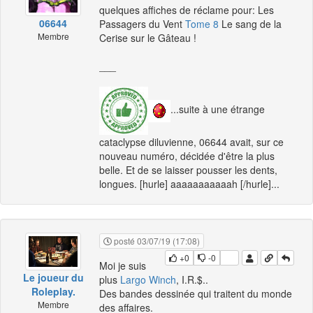
quelques affiches de réclame pour: Les
06644
Passagers du Vent
Tome 8
Le sang de la
Membre
Cerise sur le Gâteau !
___
...suite à une étrange
cataclypse diluvienne, 06644 avait, sur ce
nouveau numéro, décidée d'être la plus
belle. Et de se laisser pousser les dents,
longues. [hurle] aaaaaaaaaaah [/hurle]...
posté 03/07/19 (17:08)
+0
-0
Moi je suis
Le joueur du
plus
Largo Winch
, I.R.$..
Roleplay.
Des bandes dessinée qui traitent du monde
Membre
des affaires.