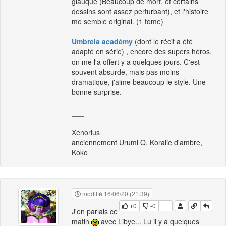
glauque (Beaucoup de mort, et certains
dessins sont assez perturbant), et l'histoire
me semble original. (1 tome)
Umbrela académy
(dont le récit a été
adapté en série) , encore des supers héros,
on me l'a offert y a quelques jours. C'est
souvent absurde, mais pas moins
dramatique, j'aime beaucoup le style. Une
bonne surprise.
___
Xenorius
anciennement Urumi Q, Koralie d'ambre,
Koko
modifié 16/06/20 (21:39)
+0
-0
J'en parlais ce
matin
avec Libye... Lu il y a quelques