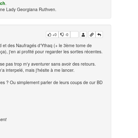
ich
.
yne Lady Georgiana Ruthven.
+0
-0
 et des Naufragés d'Ythaq (+ le 3ème tome de
), j'en ai profité pour regarder les sorties récentes.
se pas trop m'y aventurer sans avoir des retours.
a interpelé, mais j'hésite à me lancer.
ies ? Ou simplement parler de leurs coups de cur BD
sent