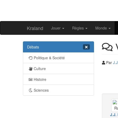
Kraland
Jouer
Règles
Monde
V
Débats
Politique & Société
Par
J.
Culture
Histoire
Sciences
J.J.