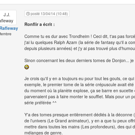
posté 13/04/14 (10:48)
Ronflir a écrit :
 Rafleway
embre
Comme tu es dur avec Trondheim ! Ceci dit, t'as pas forcé
j'ai lu quelques Ralph Azam (la série de fantasy qu'il a c
depuis plusieurs années) et j'y ai pas trouvé plus d'humou
Sinon concernant les deux derniers tomes de Donjon... je p
Je crois qu'il y en a toujours eu pour tout les gouts, ce q
exemple, le premier tome de la série crépuscule avait été m
du moment où la planète explose, ça se barre en sucette e
parvenaient pas à faire monter le soufflet. Mais pour un po
série préférée ^^
Y'a des tomes presque entièrement dédiés à la déconne (L
de l'univers (Le Grand animateur), y en a que tu peux offr
mettre dans toutes les mains (Les profondeurs), des qui déf
mélanges de genre.