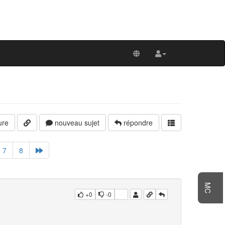
ure
nouveau sujet
répondre
7
8
MC
+0
-0