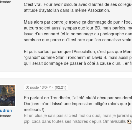
embre
C'est vrai. Pour avoir discuté avec d'autres de ses collègu
attitude d'ayatollah dans la même Association.
Mais alors par contre je trouve ça dommage de punir l'oeuv
auteurs soient aussi sympas que leur BD, mais parfois, mê
issue d'un connard (cf le personnage du photographe dan
serais-ce que parce qu'il est rare que l'on connaisse vra
Et puis surtout parce que l'Association, c'est pas que Men
"grands" comme Sfar, Trondheim et David B. mais aussi ple
qu'il serait dommage de passer à côté à cause d'un... enfin 
posté 13/04/14 (02:21)
En parlant de Trondheim, j'ai été plutôt déçu par ses dern
Donjons m'ont laissé une impression mitigée (alors que je 
meilleurs !).
udrun
Et en plus je sais pas si c'est moi ou quoi, mais je jurerai 
embre
pipi-caca dans toutes ses histoires depuis Omnivisibilis