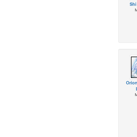
Shi
M
Orio
M