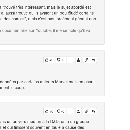
'ai trouvé très intéressant, mais le sujet abordé est
j'ai aussi trouvé qu'ils avaient un peu éludé certains
ire des comics", mais c'est pas forcément gênant non
e documentaire sur Youtube, il me semble qu'il va
+0
-0
tes données par certains auteurs Marvel mais en osant
aiment le coup.
+0
-0
dans un univers médfan à la D&D, on a un groupe
s et qui finissent souvent en taule à cause des