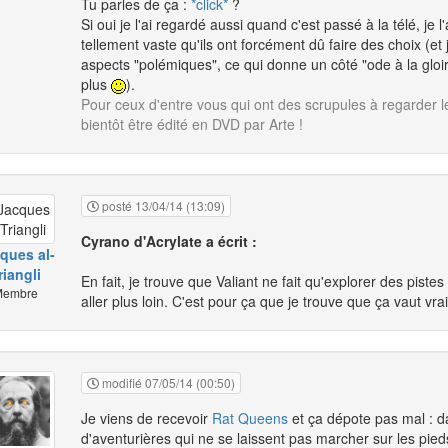
Tu parles de ça :
*click*
?
Si oui je l'ai regardé aussi quand c'est passé à la télé, je l
tellement vaste qu'ils ont forcément dû faire des choix (et 
aspects "polémiques", ce qui donne un côté "ode à la glo
plus
).
Pour ceux d'entre vous qui ont des scrupules à regarder l
bientôt être édité en DVD par Arte !
posté 13/04/14 (13:09)
Cyrano d'Acrylate a écrit :
ques al-
riangli
En fait, je trouve que Valiant ne fait qu'explorer des pis
embre
aller plus loin. C'est pour ça que je trouve que ça vaut vr
modifié 07/05/14 (00:50)
Je viens de recevoir
Rat Queens
et ça dépote pas mal : 
d'aventurières qui ne se laissent pas marcher sur les pied