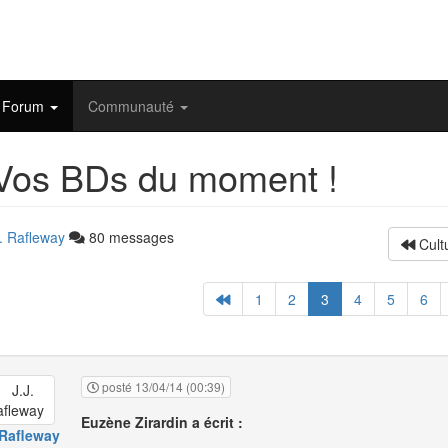
Forum
Communauté
os BDs du moment !
J. Rafleway
80 messages
Cult
1
2
3
4
5
6
posté 13/04/14 (00:39)
Euzène Zirardin a écrit :
 Rafleway