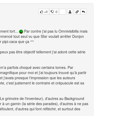
+0
-0
ment tort...
Par contre j'ai pas lu Omnivisibilis mais
ommencé tout seul vu que Sfar voulait arrêter Donjon
r pipi-caca que ça ^^
eux pas être objectif tellement j'ai adoré cette série
ui m'a parfois choqué avec certains tomes. Par
agnifique pour moi et j'ai toujours trouvé qu'à partir
t j'avais presque l'impression que les auteurs
te, c'est justement le contraire et crépuscule est sa
e grimoire de l'inventeur), d'autres au Background
ir à un gamin (la série des parades), d'autres à ne pas
oulent, d'autres qui font réfléchir, et surtout des