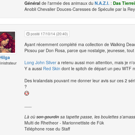
Général
de l'armée des animaux du
N.A.Z.I.
:
Das Tierre
Anobli Chevalier Douces-Caresses de Spéculie par la Re
posté 17/10/14 (20:40)
Ayant récemment complété ma collection de Walking Dead
Picsou par Don Rosa, parce que nostalgie, jeunesse, tout ça
Hilga
Long John Silver
a retenu aussi mon attention, mais je n'o
nistrateur
Y a aussi
Red Skin
dont le spitch de départ un peu WTF m'
Des kralandais pouvant me donner leur avis sur ces 2 sér
?
___
Là où
son gourdin
sa tapette passe, les boulettes s'amas
Multi de Rhetheor - Marionnettiste de Fük
Téléphone rose du Staff