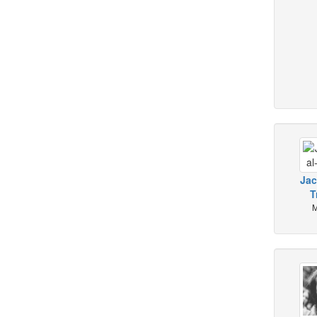
Jac
T
M