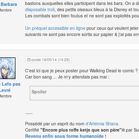
bastons auxquelles elles participent dans les bars. On a d
 Barbara
disposable troll
, des petits oiseaux bleus à la Disney et t
embre
Les combats sont bien foutus et ne sont pas exploités pou
Un préquel accessible en ligne
pour ceux qui veulent jete
suivants ne sont pas encore sortis sur papier & j'ai pas e
posté 16/05/14 (14:29)
C'est ici que je peux poster pour Walking Dead le comic ?
Car bon sang ... Je m'y attendais pas mai :
n Lefo pas
Levré
Spoiler
embre
___
Possédé par un esprit du nom
d'Artémia Shana.
Certifié
"Encore plus toffe ketje que son père"©
par Su
Revenu enfin sous forme humanoïde !