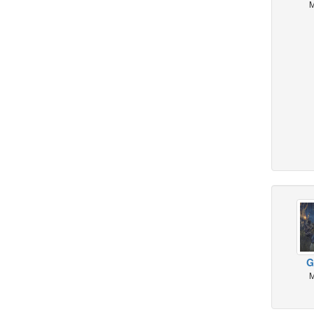
M
G
M