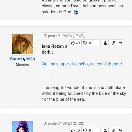
classe, comme l'avait fait son boss avec les
salariés de Gad.
posté 01/08/23 (17:47)
+0
-0
Iska Rozen a
écrit :
Satori
9960
Oui mais taper du gocho, ça les fait bander.
Membre
___
The seagull / wonder if she is sad / left alone
without being touched / by the blue of the sky
/ or the blue of the sea.
posté 01/08/23 (21:32)
+0
-0