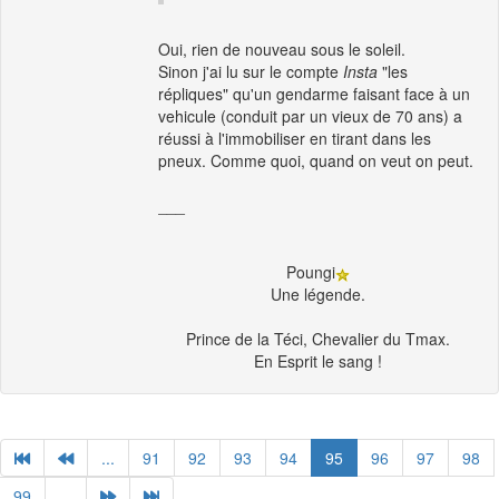
Oui, rien de nouveau sous le soleil.
Sinon j'ai lu sur le compte
Insta
"les
répliques" qu'un gendarme faisant face à un
vehicule (conduit par un vieux de 70 ans) a
réussi à l'immobiliser en tirant dans les
pneux. Comme quoi, quand on veut on peut.
___
Poungi
Une légende.
Prince de la Téci, Chevalier du Tmax.
En Esprit le sang !
...
91
92
93
94
95
96
97
98
99
...