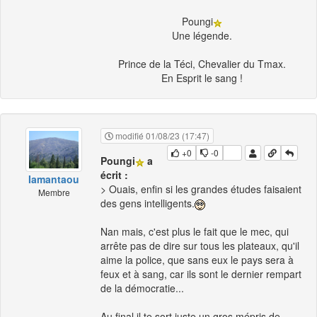
Poungi
Une légende.
Prince de la Téci, Chevalier du Tmax.
En Esprit le sang !
modifié 01/08/23 (17:47)
+0
-0
Poungi
a
écrit :
Iamantaou
> Ouais, enfin si les grandes études faisaient
Membre
des gens intelligents.
Nan mais, c'est plus le fait que le mec, qui
arrête pas de dire sur tous les plateaux, qu'il
aime la police, que sans eux le pays sera à
feux et à sang, car ils sont le dernier rempart
de la démocratie...
Au final il te sort juste un gros mépris de