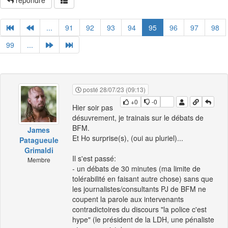
répondre
...
91
92
93
94
95
96
97
98
99
...
posté 28/07/23 (09:13)
+0
-0
Hier soir pas
désuvrement, je trainais sur le débats de
BFM.
James
Et Ho surprise(s), (oui au pluriel)...
Patagueule
Grimaldi
Il s'est passé:
Membre
- un débats de 30 minutes (ma limite de
tolérabilité en faisant autre chose) sans que
les journalistes/consultants PJ de BFM ne
coupent la parole aux intervenants
contradictoires du discours "la police c'est
hype" (le président de la LDH, une pénaliste