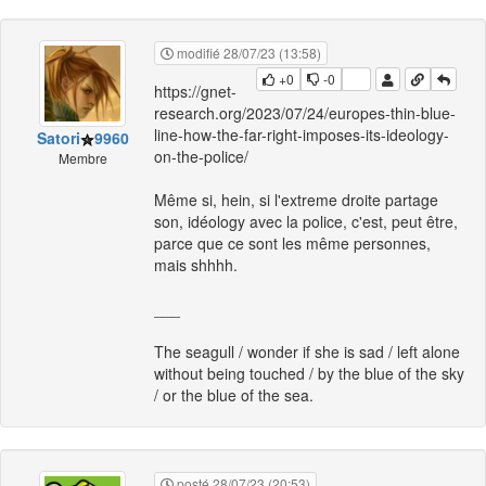
modifié 28/07/23 (13:58)
+0
-0
https://gnet-
research.org/2023/07/24/europes-thin-blue-
line-how-the-far-right-imposes-its-ideology-
Satori
9960
on-the-police/
Membre
Même si, hein, si l'extreme droite partage
son, idéology avec la police, c'est, peut être,
parce que ce sont les même personnes,
mais shhhh.
___
The seagull / wonder if she is sad / left alone
without being touched / by the blue of the sky
/ or the blue of the sea.
posté 28/07/23 (20:53)