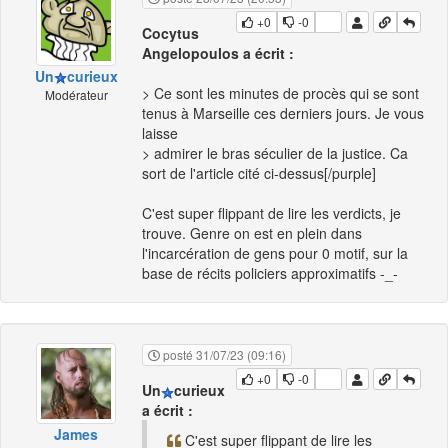
+0
-0
Cocytus
Angelopoulos a écrit :
Un
curieux
> Ce sont les minutes de procès qui se sont
Modérateur
tenus à Marseille ces derniers jours. Je vous
laisse
> admirer le bras séculier de la justice. Ca
sort de l'article cité ci-dessus[/purple]
C'est super flippant de lire les verdicts, je
trouve. Genre on est en plein dans
l'incarcération de gens pour 0 motif, sur la
base de récits policiers approximatifs -_-
posté 31/07/23 (09:16)
+0
-0
Un
curieux
a écrit :
James
C'est super flippant de lire les