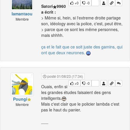
+0
-0
Satori
9960
a écrit :
Iamantaou
> Même si, hein, si l'extreme droite partage
Membre
son, idéology avec la police, c'est, peut être,
> parce que ce sont les même personnes,
mais shhhh.
ça et le fait que ce soit juste des gamins, qui
ont que deux neurones.
posté 01/08/23 (17:34)
+0
-0
Ouais, enfin si
les grandes études faisaient des gens
intelligents.
Poungi
Mais c'est clair que le policier lambda c'est
Membre
pas le haut du panier.
___