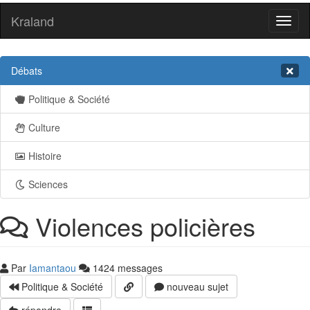
Kraland
Toggl
naviga
Débats
Politique & Société
Culture
Histoire
Sciences
Violences policières
Par
Iamantaou
1424 messages
Politique & Société
nouveau sujet