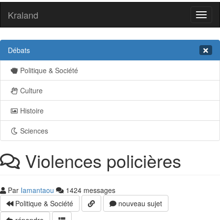
Kraland
Toggl
naviga
Débats
Politique & Société
Culture
Histoire
Sciences
Violences policières
Par
Iamantaou
1424 messages
Politique & Société
nouveau sujet