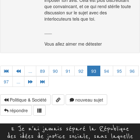
imposer ton avis. Cela est plus discréditant
que convaincant, et ce qui rend stérile toute
discussion sur le sujet avec des
interlocuteurs tels que toi.
___
Vous allez aimer me détester
...
89
90
91
92
93
94
95
96
97
...
Politique & Société
nouveau sujet
répondre
« Je n'ai jamais séparé la République
des idées de justice sociale, sans laquelle