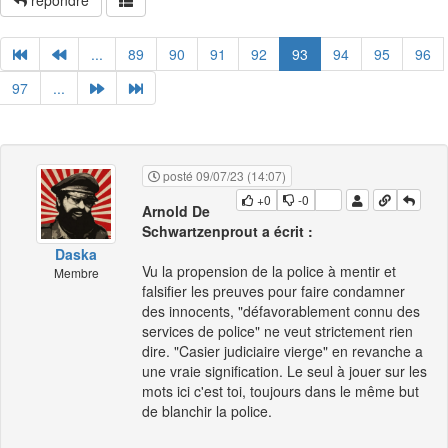
répondre
...
89
90
91
92
93
94
95
96
97
...
posté 09/07/23 (14:07)
+0
-0
Arnold De
Schwartzenprout a écrit :
Daska
Vu la propension de la police à mentir et
Membre
falsifier les preuves pour faire condamner
des innocents, "défavorablement connu des
services de police" ne veut strictement rien
dire. "Casier judiciaire vierge" en revanche a
une vraie signification. Le seul à jouer sur les
mots ici c'est toi, toujours dans le même but
de blanchir la police.