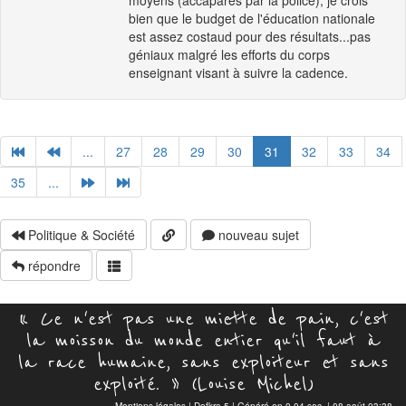
moyens (accaparés par la police), je crois
bien que le budget de l'éducation nationale
est assez costaud pour des résultats...pas
géniaux malgré les efforts du corps
enseignant visant à suivre la cadence.
...
27
28
29
30
31
32
33
34
35
...
Politique & Société
nouveau sujet
répondre
« Ce n'est pas une miette de pain, c'est
la moisson du monde entier qu'il faut à
la race humaine, sans exploiteur et sans
exploité. » (Louise Michel)