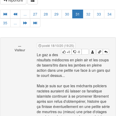
répondre
...
27
28
29
30
31
32
33
34
35
...
...
posté 18/10/20 (19:25)
Visiteur
+0
-0
Le gaz a des
résultats médiocres en plein air et les coups
de tasers/tirs dans les jambes en pleine
action dans une petite rue face à un gars qui
te court dessus...
Mais je suis sur que les méchants policiers
racistes auraient dû laisser ce fanatique
islamiste continuer à se promener librement
après son refus d'obtempérer, histoire que
ça finisse éventuellement en une petite série
de meurtres ou (mieux) une prise d'otages