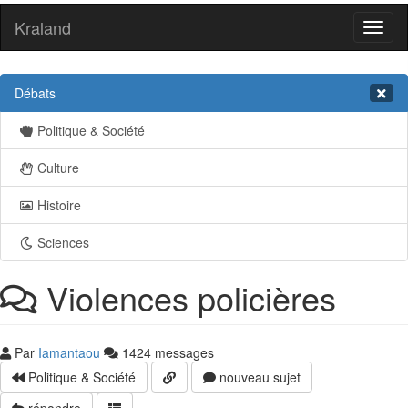
Kraland
Toggl
naviga
Débats
Politique & Société
Culture
Histoire
Sciences
Violences policières
Par
Iamantaou
1424 messages
Politique & Société
nouveau sujet