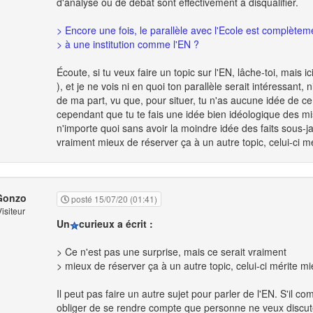
d'analyse ou de débat sont effectivement à disqualifier.
> Encore une fois, le parallèle avec l'Ecole est complètem
> à une institution comme l'EN ?
Écoute, si tu veux faire un topic sur l'EN, lâche-toi, mais
), et je ne vois ni en quoi ton parallèle serait intéressant,
de ma part, vu que, pour situer, tu n'as aucune idée de 
cependant que tu te fais une idée bien idéologique des mis
n'importe quoi sans avoir la moindre idée des faits sous-j
vraiment mieux de réserver ça à un autre topic, celui-ci m
Gonzo
posté 15/07/20 (01:41)
isiteur
Un
curieux a écrit :
> Ce n'est pas une surprise, mais ce serait vraiment
> mieux de réserver ça à un autre topic, celui-ci mérite mi
Il peut pas faire un autre sujet pour parler de l'EN. S'il 
obliger de se rendre compte que personne ne veux discuter