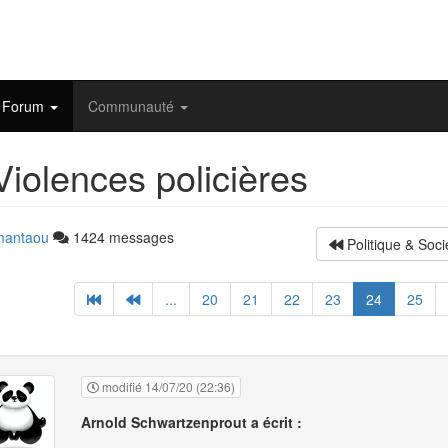
Forum
Communauté
iolences policières
mantaou
1424 messages
Politique & Soci
...
20
21
22
23
24
25
modifié 14/07/20 (22:36)
Arnold Schwartzenprout a écrit :