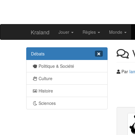
Kraland
Jouer
Règles
Monde
V
Débats
Politique & Société
Par
Ia
Culture
Histoire
Sciences