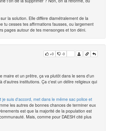
parle t'on de la supprimer ? Non, on la réforme, du
sur la solution. Elle diffère diamétralement de la
ue tu cesses tes affirmations fausses, ou largement
rs pages autour de tes mensonges et ton déni.
+0
-0
 le maire et un prêtre, ça va plutôt dans le sens d'un
à d'autres institutions. Ça c'est un délire religieux qui
?
t je suis d'accord, met dans le même sac police et
 comme les autres de bonnes chances de terminer eux
nements est que la majorité de la population est
 la communauté. Mais, comme pour DAESH cité plus