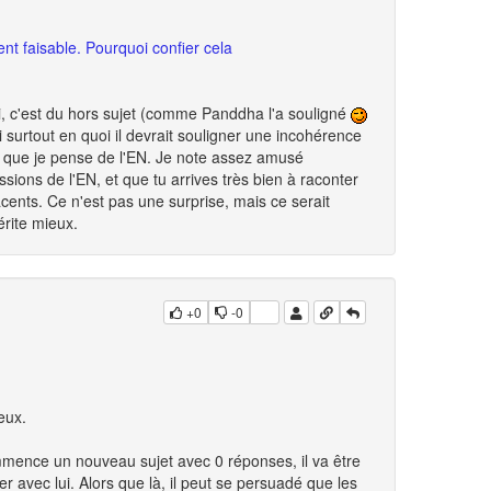
ent faisable. Pourquoi confier cela
 ici, c'est du hors sujet (comme Panddha l'a souligné
 ni surtout en quoi il devrait souligner une incohérence
ce que je pense de l'EN. Je note assez amusé
sions de l'EN, et que tu arrives très bien à raconter
acents. Ce n'est pas une surprise, mais ce serait
érite mieux.
+0
-0
eux.
commence un nouveau sujet avec 0 réponses, il va être
 avec lui. Alors que là, il peut se persuadé que les