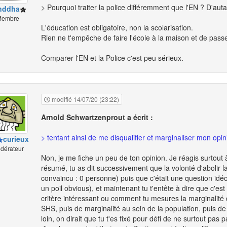
> Pourquoi traiter la police différemment que l'EN ? D'autan
nddha
embre
L'éducation est obligatoire, non la scolarisation.
Rien ne t'empêche de faire l'école à la maison et de passe
Comparer l'EN et la Police c'est peu sérieux.
modifié 14/07/20 (23:22)
Arnold Schwartzenprout a écrit :
> tentant ainsi de me disqualifier et marginaliser mon opin
curieux
dérateur
Non, je me fiche un peu de ton opinion. Je réagis surtout
résumé, tu as dit successivement que la volonté d'abolir la p
convaincu : 0 personne) puis que c'était une question idéol
un poil obvious), et maintenant tu t'entête à dire que c'es
critère intéressant ou comment tu mesures la marginalité d
SHS, puis de marginalité au sein de la population, puis de 
loin, on dirait que tu t'es fixé pour défi de ne surtout pas p