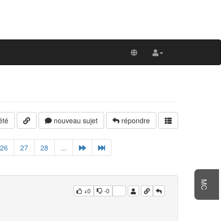
été
nouveau sujet
répondre
26
27
28
...
MC
+0
-0