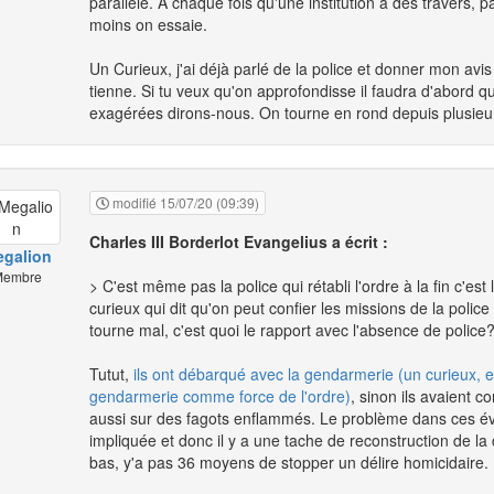
parallèle. A chaque fois qu'une institution a des travers, 
moins on essaie.
Un Curieux, j'ai déjà parlé de la police et donner mon avis 
tienne. Si tu veux qu'on approfondisse il faudra d'abord q
exagérées dirons-nous. On tourne en rond depuis plusieu
modifié 15/07/20 (09:39)
Charles III Borderlot Evangelius a écrit :
galion
embre
> C'est même pas la police qui rétabli l'ordre à la fin c'est
curieux qui dit qu'on peut confier les missions de la police 
tourne mal, c'est quoi le rapport avec l'absence de police
Tutut,
ils ont débarqué avec la gendarmerie (un curieux, e
gendarmerie comme force de l'ordre)
, sinon ils avaient
aussi sur des fagots enflammés. Le problème dans ces évè
impliquée et donc il y a une tache de reconstruction de
bas, y'a pas 36 moyens de stopper un délire homicidaire.