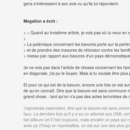
gens s'intéressent à son avis vu qu'ils lui répondent.
Megalion a écrit :
> > Quand au troisième article, je vois pas où tu veux en v
>
> La polémique concernant les bavures porte sur la pertin
> et de prendre des mesures de rétorsion contre les famill
> niveau par rapport aux bavures d'un pays démocratique
Je ne vois pas dans l'article de choses concernant les fami
en diagonale, j'ai pu le louper. Mais si tu voulais être plu
Et pour ce qui est de la bavure, encore une fois on est 
de qu'on connaît. Dire que la bavure est sans commune me
grand chose - tant qu'on n'a pas des actes terroristes de
J'ajouterais cependant, dire que la bavure est sans comm
faux. La dernière fois qu'il y a eu un attentat aux USA, c
fait ailleurs (et il l'est toujours), mais envahir un pays qui n
avec ça (l'Iraq) en représailles, on est sur une des plus gr