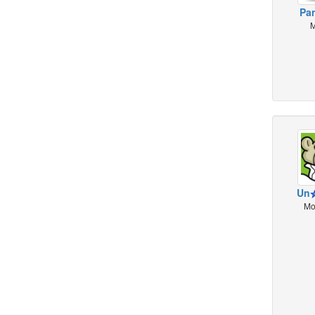
Pa
M
Un
Mo