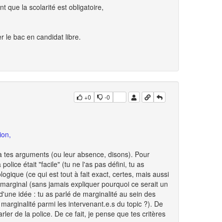
t que la scolarité est obligatoire,
r le bac en candidat libre.
+0
-0
ion,
 à tes arguments (ou leur absence, disons). Pour
olice était "facile" (tu ne l'as pas défini, tu as
ogique (ce qui est tout à fait exact, certes, mais aussi
t marginal (sans jamais expliquer pourquoi ce serait un
'une idée : tu as parlé de marginalité au sein des
marginalité parmi les intervenant.e.s du topic ?). De
arler de la police. De ce fait, je pense que tes critères