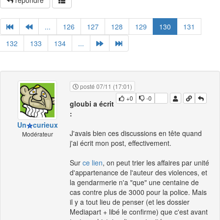
répondre
...
126
127
128
129
130
131
132
133
134
...
posté 07/11 (17:01)
+0
-0
gloubi a écrit
:
Un
curieux
J'avais bien ces discussions en tête quand
Modérateur
j'ai écrit mon post, effectivement.
Sur
ce lien
, on peut trier les affaires par unité
d'appartenance de l'auteur des violences, et
la gendarmerie n'a "que" une centaine de
cas contre plus de 3000 pour la police. Mais
il y a tout lieu de penser (et les dossier
Mediapart + libé le confirme) que c'est avant