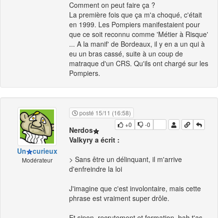
Comment on peut faire ça ?
La première fois que ça m'a choqué, c'était
en 1999. Les Pompiers manifestaient pour
que ce soit reconnu comme 'Métier à Risque'
... A la manif' de Bordeaux, il y en a un qui à
eu un bras cassé, suite à un coup de
matraque d'un CRS. Qu'ils ont chargé sur les
Pompiers.
posté 15/11 (16:58)
+0
-0
Nerdos
Valkyry a écrit :
Un
curieux
> Sans être un délinquant, il m'arrive
Modérateur
d'enfreindre la loi
J'imagine que c'est involontaire, mais cette
phrase est vraiment super drôle.
Et sinon, recrutement et formation, bah t'as