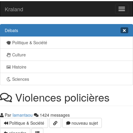
Kraland
Toggl
naviga
Débats
Politique & Société
Culture
Histoire
Sciences
Violences policières
Par
Iamantaou
1424 messages
Politique & Société
nouveau sujet