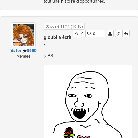
tout une histoire d'opportunités.
posté 11/11 (10:18)
+0
-0
gloubi a écrit
:
Satori
9960
> PS
Membre